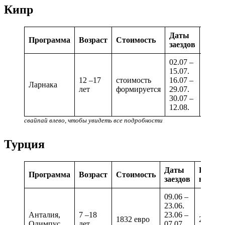
Кипр
Даты
Коли
Программа
Возраст
Стоимость
заездов
недел
02.07 –
15.07.
12 –17
стоимость
16.07 –
Ларнака
2 нед
лет
формируется
29.07.
30.07 –
12.08.
свайпай влево, чтобы увидеть все подробности
Турция
Даты
Количе
Программа
Возраст
Стоимость
заездов
недель
09.06 –
23.06.
Анталия,
7 –18
23.06 –
1832 евро
2 неде
Олимпус
лет
07.07.