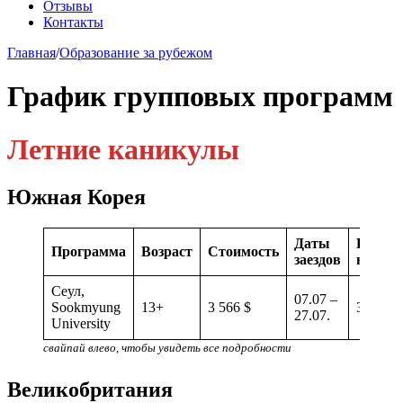
Отзывы
Контакты
Главная
/
Образование за рубежом
График групповых программ
Летние каникулы
Южная Корея
Даты
Количе
Программа
Возраст
Стоимость
заездов
недель
Сеул,
07.07 –
Sookmyung
13+
3 566 $
3 неде
27.07.
University
свайпай влево, чтобы увидеть все подробности
Великобритания