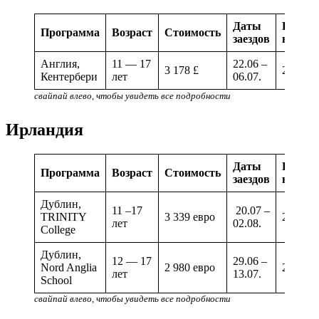
Даты
Количе
Программа
Возраст
Стоимость
заездов
недель
Англия,
11 — 17
22.06 –
3 178 £
2 неде
Кентербери
лет
06.07.
свайпай влево, чтобы увидеть все подробности
Ирландия
Даты
Количе
Программа
Возраст
Стоимость
заездов
недель
Дублин,
11 –17
20.07 –
TRINITY
3 339 евро
2 неде
лет
02.08.
College
Дублин,
12 — 17
29.06 –
Nord Anglia
2 980 евро
2 неде
лет
13.07.
School
свайпай влево, чтобы увидеть все подробности