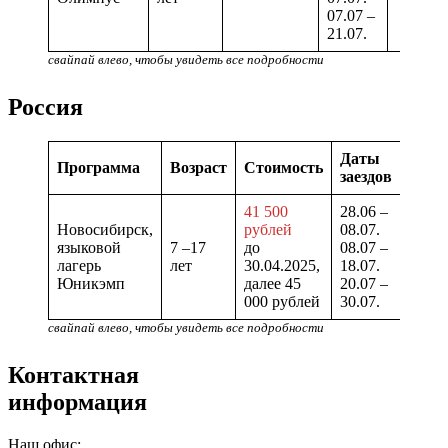
07.07 –
21.07.
свайпай влево, чтобы увидеть все подробности
Россия
Даты
Коли
Программа
Возраст
Стоимость
заездов
дней
41 500
28.06 –
Новосибирск,
рублей
08.07.
языковой
7 –17
до
08.07 –
11 дн
лагерь
лет
30.04.2025,
18.07.
Юникэмп
далее 45
20.07 –
000 рублей
30.07.
свайпай влево, чтобы увидеть все подробности
Контактная
информация
Наш офис: